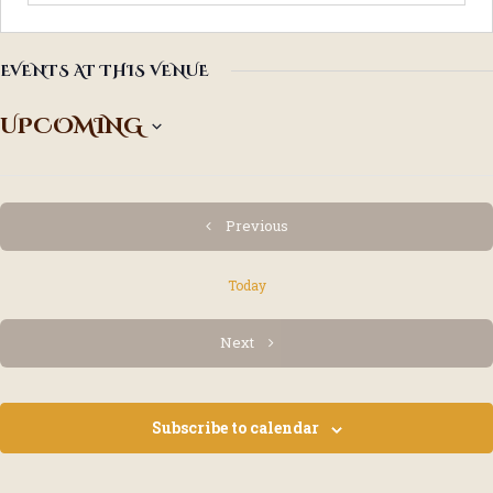
EVENTS AT THIS VENUE
UPCOMING
S
e
l
e
Events
Previous
c
t
Today
d
a
t
Events
Next
e
.
Subscribe to calendar