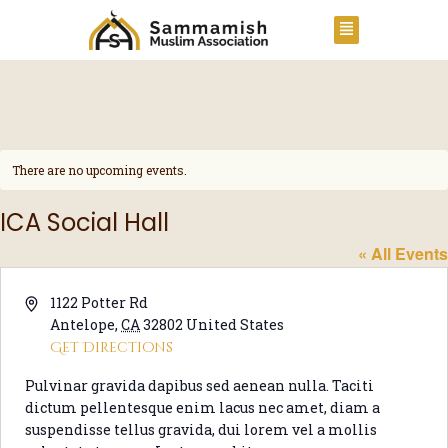
There are no upcoming events.
N
o
t
ICA Social Hall
i
c
« All Events
e
A
1122 Potter Rd
d
Antelope
,
CA
32802
United States
d
Get Directions
r
Pulvinar gravida dapibus sed aenean nulla. Taciti
e
dictum pellentesque enim lacus nec amet, diam a
s
suspendisse tellus gravida, dui lorem vel a mollis
s